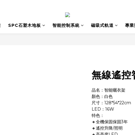
架
SPC石塑木地板
智能控制系統
磁吸式軌道
專業
無線遙控
品名：智能曬衣架
顏色：白色
尺寸：128*54*22cm
LED：16W
特色：
🔸全機保固保固3年
🔸遙控升降/照明
🔸高亮度LED