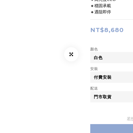
🔸穩固承載
🔸遇阻即停
NT$8,680
顏色
安裝
配送
若