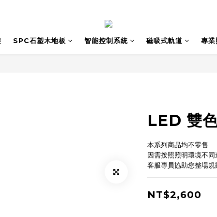
架
SPC石塑木地板
智能控制系統
磁吸式軌道
專業
LED 雙
本系列商品均不零售
因需按照照明環境不同
客服專員協助您整場規
NT$2,600