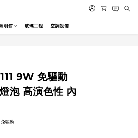
照明館
玻璃工程
空調設備
立即購買
-111 9W 免驅動
燈泡 高演色性 內
W 免驅動