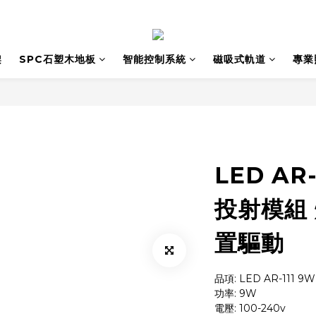
架
SPC石塑木地板
智能控制系統
磁吸式軌道
專業
LED AR
投射模組 
置驅動
品項: LED AR-111 9
功率: 9W
電壓: 100-240v