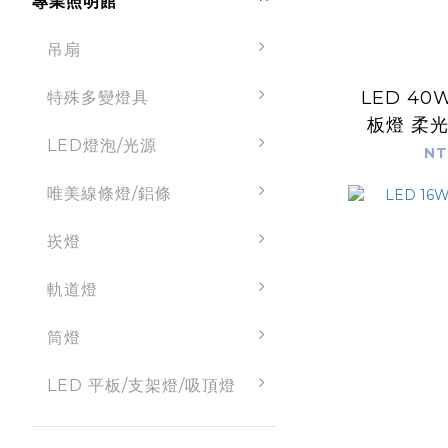
專業照明館
吊扇
LED 40
特殊多變燈具
板燈 柔
LED燈泡/光源
CNS認
NT
唯美線條燈/鋁條
崁燈
軌道燈
筒燈
LED 平板/支架燈/吸頂燈