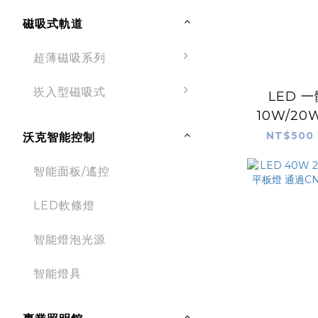
磁吸式軌道
超薄磁吸系列
崁入型磁吸式
LED 
10W/20
認證 
NT$500 
沃克智能控制
智能面板/遙控
LED軟條燈
智能燈泡光源
智能燈具