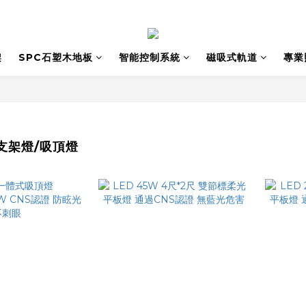
架
SPC石塑木地板
智能控制系統
磁吸式軌道
專業
/支架燈/吸頂燈