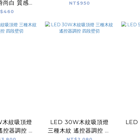
時尚白 質感銀
NT$950
古典木
$460
0W木紋吸頂燈
LED 30W木紋吸頂燈
LED
遙控器調控 四
三種木紋 遙控器調控 四
段壁切
段壁切
3,800
NT$2,080