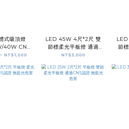
一體式吸頂燈
LED 45W 4尺*2尺 雙
LED
W/40W CNS
節標柔光平板燈 通過
節標
防眩光不刺眼
CNS認證 無藍光危害
CN
~ NT$1,000
NT$3,000